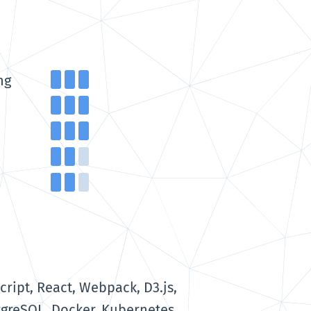
ng
cript, React, Webpack, D3.js,
stgreSQL, Docker, Kubernetes,